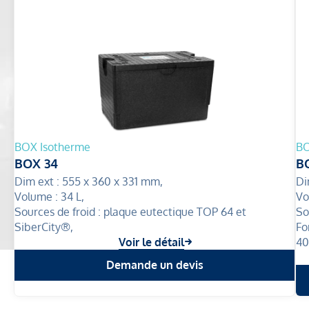
BOX Isotherme
BO
BOX 34
B
Dim ext :
555 x 360 x 331 mm,
Di
Volume :
34 L,
Vo
Sources de froid :
plaque eutectique TOP 64 et
So
SiberCity®,
Fo
Voir le détail
4
Demande un devis