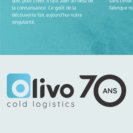
que, pour créer, il faut aller au-delà de
sans cesse 
la connaissance. Ce goût de la
fabrique no
découverte fait aujourd’hui notre
singularité.