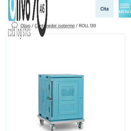
Cita
MENÚ
Olivo
/
Contenedor isotermo
/
ROLL 130