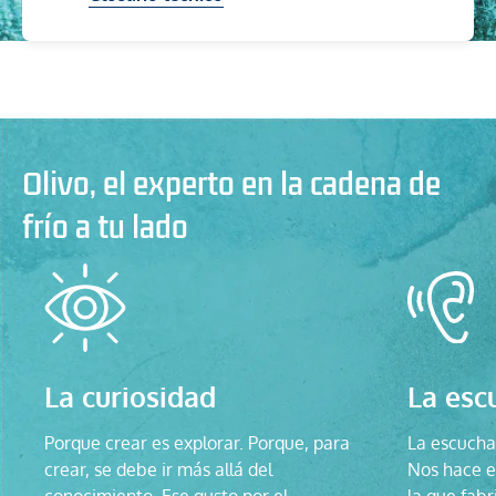
Olivo, el experto en la cadena de
frío a tu lado
La curiosidad
La esc
Porque crear es explorar. Porque, para
La escucha 
crear, se debe ir más allá del
Nos hace ev
conocimiento. Ese gusto por el
la que fabr