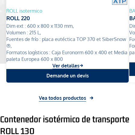
ROLL isotermico
BA
ROLL 220
BA
Dim ext :
600 x 800 x 1130 mm,
Di
Volumen :
215 L,
Vo
Fuentes de frío :
placa eutéctica TOP 370 et SiberSnow
Fu
®,
Fo
Formatos logísticos :
Caja Euronorm 600 x 400 et Media
pa
paleta Europea 600 x 800
Ver detalles
Demande un devis
Vea todos productos
Contenedor isotérmico de transporte
ROLL 130