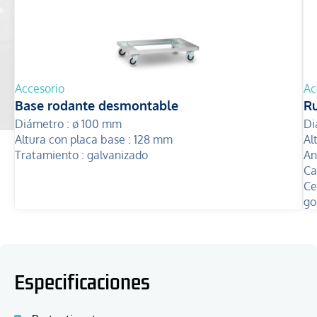
Accesorio
Ac
Base rodante desmontable
Ru
Diámetro :
ø 100 mm
Di
Altura con placa base :
128 mm
Al
Tratamiento :
galvanizado
An
Ca
Ce
go
Especificaciones