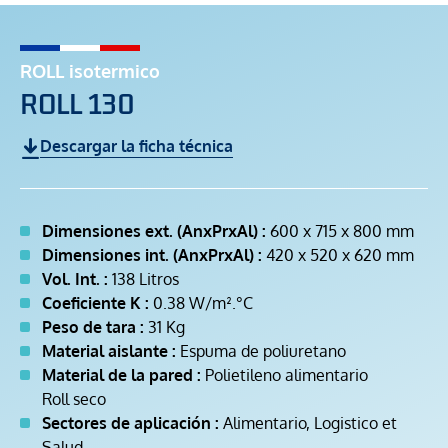
ROLL isotermico
ROLL 130
Descargar la ficha técnica
Dimensiones ext. (AnxPrxAl) :
600 x 715 x 800 mm
Dimensiones int. (AnxPrxAl) :
420 x 520 x 620 mm
Vol. Int. :
138 Litros
Coeficiente K :
0.38 W/m².°C
Peso de tara :
31 Kg
Material aislante :
Espuma de poliuretano
Material de la pared :
Polietileno alimentario
Roll seco
Sectores de aplicación :
Alimentario, Logistico et
Salud