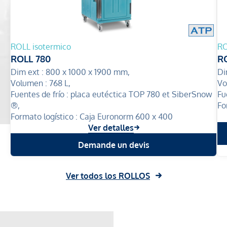
ROLL isotermico
RO
ROLL 780
RO
Dim ext :
800 x 1000 x 1900 mm,
Di
Volumen :
768 L,
Vo
Fuentes de frío :
placa eutéctica TOP 780 et SiberSnow
Fu
®,
Fo
Formato logístico :
Caja Euronorm 600 x 400
Ver detalles
Demande un devis
Ver todos los ROLLOS