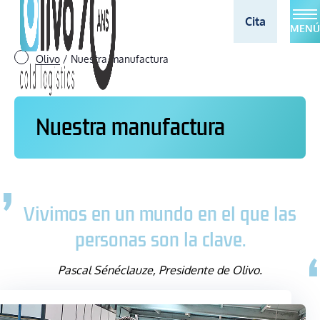
Cita
MENÚ
Olivo
/
Nuestra manufactura
Nuestra manufactura
Vivimos en un mundo en el que las
personas son la clave.
Pascal Sénéclauze, Presidente de Olivo.