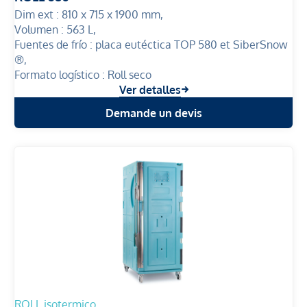
Dim ext :
810 x 715 x 1900 mm,
Volumen :
563 L,
Fuentes de frío :
placa eutéctica TOP 580 et SiberSnow
®,
Formato logístico :
Roll seco
Ver detalles
Demande un devis
ROLL isotermico