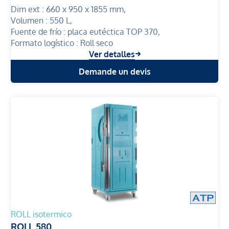
Dim ext :
660 x 950 x 1855 mm,
Volumen :
550 L,
Fuente de frío :
placa eutéctica TOP 370,
Formato logístico :
Roll seco
Ver detalles
Demande un devis
ROLL isotermico
ROLL 580