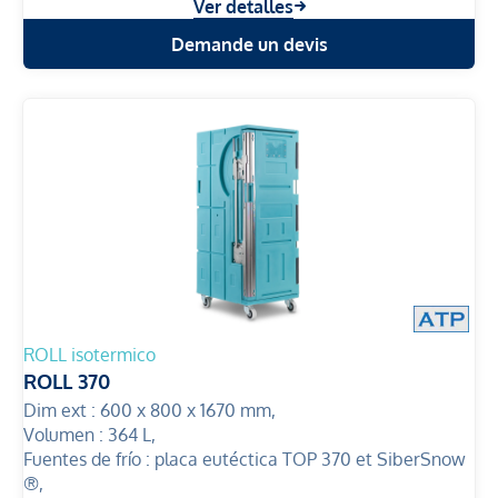
Ver detalles
Demande un devis
ROLL isotermico
ROLL 370
Dim ext :
600 x 800 x 1670 mm,
Volumen :
364 L,
Fuentes de frío :
placa eutéctica TOP 370 et SiberSnow
®,