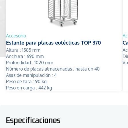
Accesorio
Ac
Estante para placas eutécticas TOP 370
Ca
Altura :
1585 mm
Ac
Anchura :
690 mm
Di
Profundidad :
1020 mm
Vo
Número de placas almacenadas :
hasta un 40
Asas de manipulación :
4
Peso de tara :
90 kg
Peso en carga :
442 kg
Especificaciones