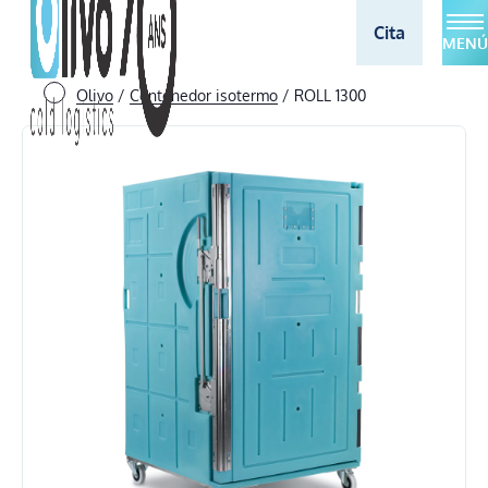
Cita
MENÚ
Olivo
/
Contenedor isotermo
/
ROLL 1300