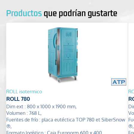
Productos
que podrían gustarte
ROLL isotermico
RO
ROLL 780
R
Dim ext :
800 x 1000 x 1900 mm,
Di
Volumen :
768 L,
Vo
Fuentes de frío :
placa eutéctica TOP 780 et SiberSnow
Fu
®,
®,
Formato logístico :
Caja Euronorm 600 x 400
Fo