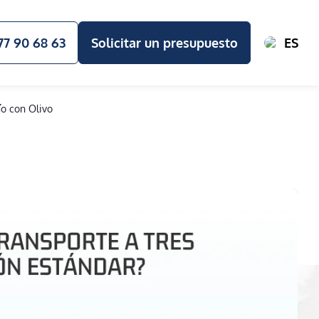
77 90 68 63
Solicitar un presupuesto
ES
ío con Olivo
 CASO Y GUÍA
NUESTROS VALORES Y COMPROMISOS
FRECUENTES