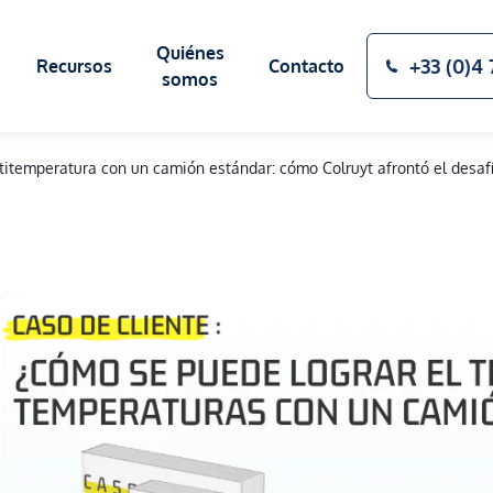
Quiénes
+33 (0)4 
Recursos
Contacto
somos
titemperatura con un camión estándar: cómo Colruyt afrontó el desaf
EL BLOG
FUENTES DE FRIO
NUESTRA MANUFACTURA
ESTUDIOS DE
APLICACIÓN
SERVICIOS
GLOSARIO TÉCNICO
PREGUNTAS 
Placas eutécticas
Mantenimiento y reparación
Soluciones criogénicas SIBER SYSTEM®
Renovación ATP
Reciclaje y final de la vida útil