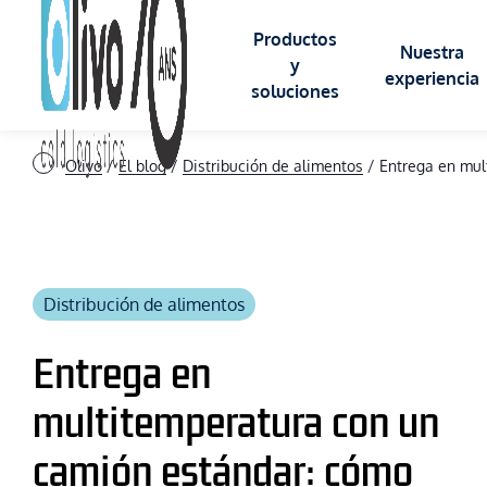
Productos
Nuestra
y
experiencia
soluciones
Olivo
/
El blog
/
Distribución de alimentos
/
Entrega en mul
CONTENEDORES ISOTÉRMICOS
SECTORES DE 
ROLL isotermico
Distribución de alimentos
Alimentario
BAC isotermico
Entrega en
Logística
multitemperatura con un
BOX isotermico
Criogenia
camión estándar: cómo
Salud