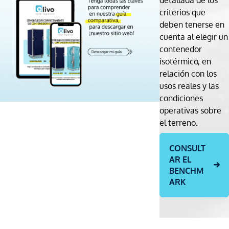
detallada de los
criterios que
deben tenerse en
cuenta al elegir un
contenedor
isotérmico, en
relación con los
usos reales y las
condiciones
operativas sobre
el terreno.
CONSULT
AR EL
BENCHM
ARK