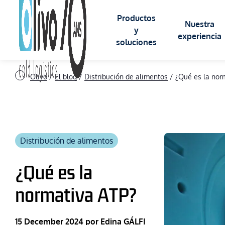
Productos
Nuestra
y
experiencia
soluciones
Olivo
/
El blog
/
Distribución de alimentos
/
¿Qué es la nor
CONTENEDORES ISOTÉRMICOS
SECTORES DE 
ROLL isotermico
Distribución de alimentos
Alimentario
BAC isotermico
¿Qué es la
Logística
normativa ATP?
BOX isotermico
Criogenia
15 December 2024
por Edina GÁLFI
Salud