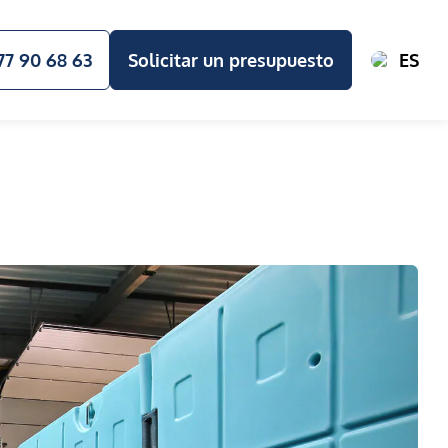
77 90 68 63
Solicitar un presupuesto
ES
 CASO Y GUÍA
NUESTROS VALORES Y COMPROMISOS
FRECUENTES