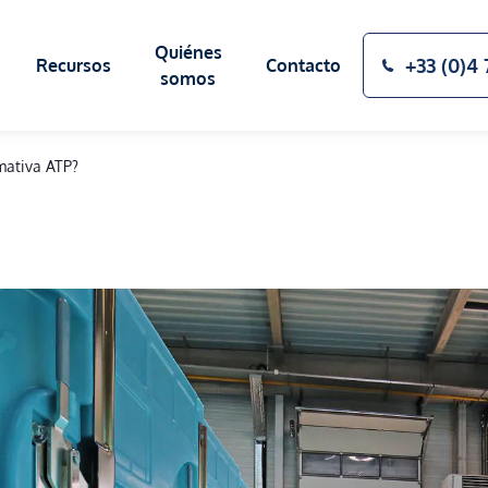
Quiénes
+33 (0)4 
Recursos
Contacto
somos
mativa ATP?
EL BLOG
FUENTES DE FRIO
NUESTRA MANUFACTURA
ESTUDIOS DE
APLICACIÓN
SERVICIOS
GLOSARIO TÉCNICO
PREGUNTAS 
Placas eutécticas
Mantenimiento y reparación
Soluciones criogénicas SIBER SYSTEM®
Renovación ATP
Reciclaje y final de la vida útil